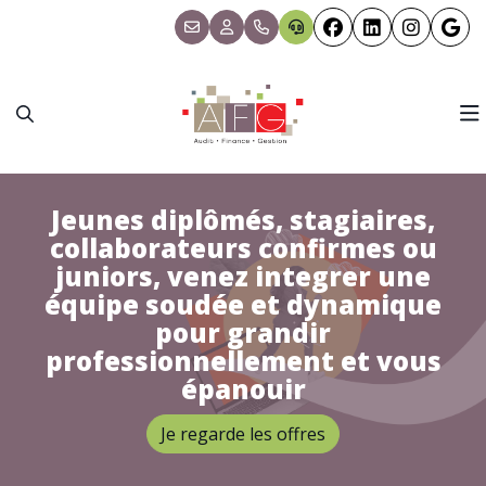
NOS MISSIONS
Jeunes diplômés, stagiaires,
collaborateurs confirmes ou
NOTRE CABINET
Comptabilité et Fiscalité
juniors, venez integrer une
équipe soudée et dynamique
OUTILS DIGITAUX
Social et RH
Présentation
pour grandir
professionnellement et vous
ACTUALITÉS
Création d'entreprise
Bureau
épanouir
NOS OFFRES
Juridique
Equipe
Actualités
Je regarde les offres
NOUS REJOINDRE
Conseil et Gestion
Nos partenaires
Échéanciers