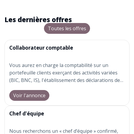
BLOG
Gestion de patrimoine
Simulateurs
Annonces
Les dernières offres
Toutes les offres
Organisation
Vos infos métiers
Commissariat aux comptes
Collaborateur comptable
Formations
Vous aurez en charge la comptabilité sur un
portefeuille clients exerçant des activités variées
(BIC, BNC, IS), l'établissement des déclarations de
tva et le pointage des comptes.
Bon relationnel nécessaire pour un travail en
Voir l'annonce
équipe et avec vos clients.
Chef d’équipe
Nous recherchons un « chef d’équipe » confirmé,