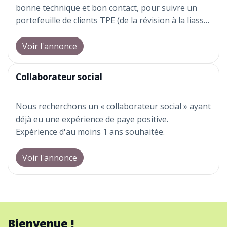
bonne technique et bon contact, pour suivre un
portefeuille de clients TPE (de la révision à la liasse
fiscale et au rdv client avec l'expert).
Vous travaillerez avec un assistant en charge de la
Voir l'annonce
tenue et du social. Encadrement par les associés.
Collaborateur social
Nous recherchons un « collaborateur social » ayant
déjà eu une expérience de paye positive.
Expérience d'au moins 1 ans souhaitée.
Voir l'annonce
Bienvenue !